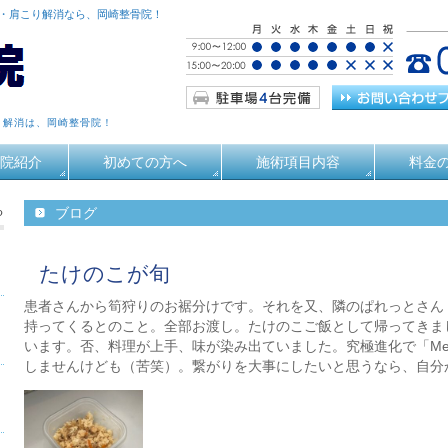
痛・肩こり解消なら、岡崎整骨院！
り解消は、岡崎整骨院！
院紹介
初めての方へ
施術項目内容
料金
る
ブログ
たけのこが旬
患者さんから筍狩りのお裾分けです。それを又、隣のぱれっとさん
持ってくるとのこと。全部お渡し。たけのこご飯として帰ってきま
います。否、料理が上手、味が染み出ていました。究極進化で「Mei
しませんけども（苦笑）。繋がりを大事にしたいと思うなら、自分