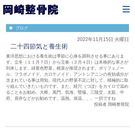
ブログ
2022年11月15日 火曜日
二十四節気と養生術
東洋思想における養生術は季節に心身を調和させる事にありま
す。立冬（１１月７日）から立春（２月４日）は本格的な寒さが
到来します。緑黄色野菜、根菜が推奨されます。ポリフェノー
ル、フラボノイド、カロテノイド、アントシアニンの有効成分が
含まれている事は周知。現代人の野菜不足に対して、積極的に取
り組んでいきたいものです。また、経穴（つぼ）をカイロで温め
ることをお勧め。大椎、風門、気海、腎喩、三陰交、太谿、中
府、肩井などがお勧めです。温熱、保温、、、一択ですね
投稿者 岡崎整骨院