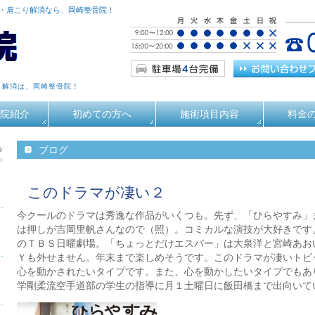
痛・肩こり解消なら、岡崎整骨院！
り解消は、岡崎整骨院！
院紹介
初めての方へ
施術項目内容
料金
る
ブログ
このドラマが凄い２
今クールのドラマは秀逸な作品がいくつも。先ず、「ひらやすみ」
は押しが吉岡里帆さんなので（照）。コミカルな演技が大好きです
のＴＢＳ日曜劇場。「ちょっとだけエスパー」は大泉洋と宮崎あお
Ｙも外せません。年末まで楽しめそうです。このドラマが凄いトピ
心を動かされたいタイプです。また、心を動かしたいタイプでもあ
学剛柔流空手道部の学生の指導に月１土曜日に飯田橋まで出向いて