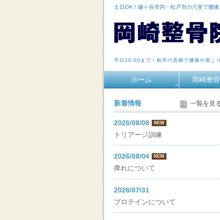
土日OK！鎌ヶ谷市内・松戸市の六実で腰
平日20:00まで！柏市の高柳で腰痛や肩こ
ホーム
岡崎整骨
新着情報
一覧を見
2026/08/08
NEW
トリアージ訓練
2026/08/04
NEW
痺れについて
2026/07/31
プロテインについて