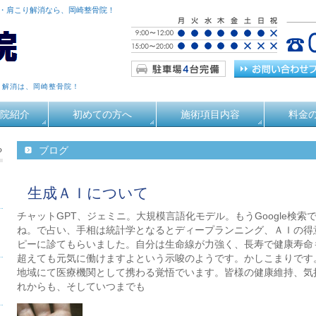
痛・肩こり解消なら、岡崎整骨院！
り解消は、岡崎整骨院！
院紹介
初めての方へ
施術項目内容
料金
る
ブログ
生成ＡＩについて
チャットGPT、ジェミニ。大規模言語化モデル。もうGoogle検索
ね。で占い、手相は統計学となるとディープランニング、ＡＩの得
ピーに診てもらいました。自分は生命線が力強く、長寿で健康寿命
超えても元気に働けますよという示唆のようです。かしこまりです
地域にて医療機関として携わる覚悟でいます。皆様の健康維持、気
れからも、そしていつまでも