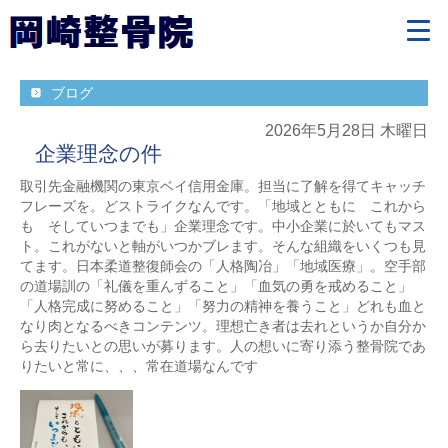
ブログ
2026年5月28日 木曜日
企業理念の件
取引先金融機関の東京ベイ信用金庫。担当に了解を得てキャッチ
フレーズを。どストライクなんです。「地域とともに これから
も そしていつまでも」企業理念です。中小企業に於いてもマス
ト。これがないと軸がいつかブレます。そんな組織をいくつも見
てます。日本柔道整復師会の「人格陶冶」「地域医療」。空手部
の道場訓の「礼儀を重んずること」「血気の勇を戒めること」
「人格完成に努めること」「努力の精神を養うこと」どれも血と
なり肉となるべきコンテンツ。理想亡き者は去れというか自分か
ら去りたいとの思いが募ります。人の想いに寄り添う整骨院であ
りたいと常に、、、常在道場なんです