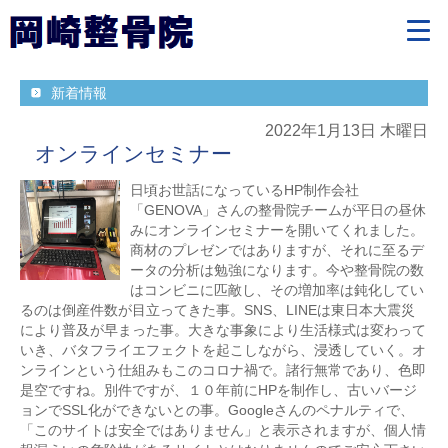
新着情報
2022年1月13日 木曜日
オンラインセミナー
日頃お世話になっているHP制作会社
「GENOVA」さんの整骨院チームが平日の昼休
みにオンラインセミナーを開いてくれました。
商材のプレゼンではありますが、それに至るデ
ータの分析は勉強になります。今や整骨院の数
はコンビニに匹敵し、その増加率は鈍化してい
るのは倒産件数が目立ってきた事。SNS、LINEは東日本大震災
により普及が早まった事。大きな事象により生活様式は変わって
いき、バタフライエフェクトを起こしながら、浸透していく。オ
ンラインという仕組みもこのコロナ禍で。諸行無常であり、色即
是空ですね。別件ですが、１０年前にHPを制作し、古いバージ
ョンでSSL化ができないとの事。Googleさんのペナルティで、
「このサイトは安全ではありません」と表示されますが、個人情