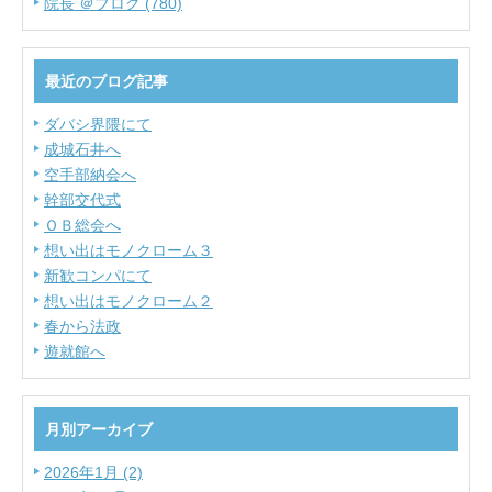
院長 ＠ブログ (780)
最近のブログ記事
ダバシ界隈にて
成城石井へ
空手部納会へ
幹部交代式
ＯＢ総会へ
想い出はモノクローム３
新歓コンパにて
想い出はモノクローム２
春から法政
遊就館へ
月別アーカイブ
2026年1月 (2)