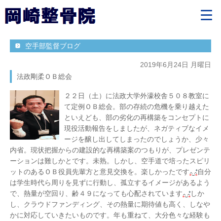
空手部監督ブログ
2019年6月24日 月曜日
法政剛柔ＯＢ総会
２２日（土）に法政大学外濠校舎５０８教室に
て定例ＯＢ総会。部の存続の危機を乗り越えた
といえども、部の劣化の再構築をコンセプトに
現役活動報告をしましたが、ネガティブなイメ
ージを醸し出してしまったのでしょうか、少々
内省。現状把握からの建設的な再構築案のつもりが、プレゼンテ
ーションは難しかとです。未熟。しかし、空手道で培ったスピリ
ットのあるＯＢ役員先輩方と意見交換を。楽しかったです
自分
は学生時代ら周りを見ずに行動し、孤立するイメージがあるよう
で、熱量が空回り、齢４９になっても心配されています
しか
し、クラウドファンディング、その熱量に期待値も高く、しなや
かに対応していきたいものです。年も重ねて、大分色々な経験も