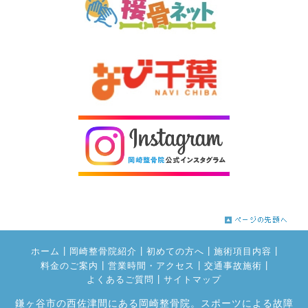
|
|
|
|
ホーム
岡崎整骨院紹介
初めての方へ
施術項目内容
|
|
|
料金のご案内
営業時間・アクセス
交通事故施術
|
よくあるご質問
サイトマップ
鎌ヶ谷市の西佐津間にある岡崎整骨院。スポーツによる故障