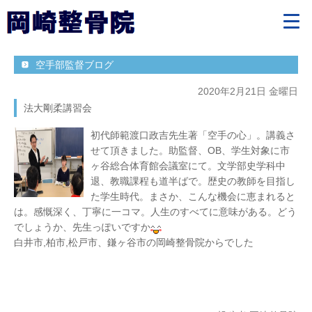
空手部監督ブログ
2020年2月21日 金曜日
法大剛柔講習会
初代師範渡口政吉先生著「空手の心」。講義さ
せて頂きました。助監督、OB、学生対象に市
ヶ谷総合体育館会議室にて。文学部史学科中
退、教職課程も道半ばで。歴史の教師を目指し
た学生時代。まさか、こんな機会に恵まれると
は。感慨深く、丁寧に一コマ。人生のすべてに意味がある。どう
でしょうか、先生っぽいですか
白井市,柏市,松戸市、鎌ヶ谷市の岡崎整骨院からでした