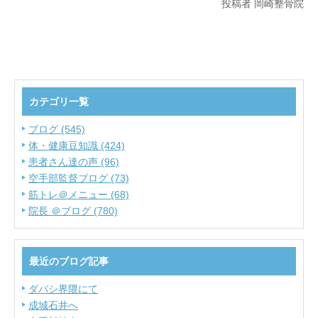
投稿者 岡崎整骨院
カテゴリ一覧
ブログ (545)
体・健康豆知識 (424)
患者さん達の声 (96)
空手部監督ブログ (73)
筋トレ＠メニュー (68)
院長 ＠ブログ (780)
最近のブログ記事
ダバシ界隈にて
成城石井へ