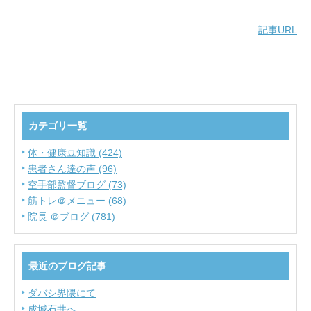
記事URL
カテゴリ一覧
体・健康豆知識 (424)
患者さん達の声 (96)
空手部監督ブログ (73)
筋トレ＠メニュー (68)
院長 ＠ブログ (781)
最近のブログ記事
ダバシ界隈にて
成城石井へ