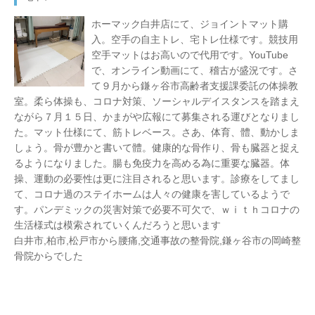
ホーマック白井店にて、ジョイントマット購
入。空手の自主トレ、宅トレ仕様です。競技用
空手マットはお高いので代用です。YouTube
で、オンライン動画にて、稽古が盛況です。さ
て９月から鎌ヶ谷市高齢者支援課委託の体操教
室。柔ら体操も、コロナ対策、ソーシャルデイスタンスを踏まえ
ながら７月１５日、かまがや広報にて募集される運びとなりまし
た。マット仕様にて、筋トレベース。さあ、体育、體、動かしま
しょう。骨が豊かと書いて體。健康的な骨作り、骨も臓器と捉え
るようになりました。腸も免疫力を高める為に重要な臓器。体
操、運動の必要性は更に注目されると思います。診療をしてまし
て、コロナ過のステイホームは人々の健康を害しているようで
す。パンデミックの災害対策で必要不可欠で、ｗⅰｔｈコロナの
生活様式は模索されていくんだろうと思います
白井市,柏市,松戸市から腰痛,交通事故の整骨院,鎌ヶ谷市の岡崎整
骨院からでした