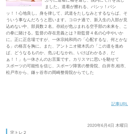
ぶりに道着に袖を通し、院内にて汗を流し
ました。道着が擦れる、バシッ！バシ
ッ！！心地良し。身を律して、武道をたしなみとするならば、そ
ういう事なんだろうと思います。コロナ過で、新入生の入部が見
込めない中、部員数２名。存続が危ぶまれる空手部の未来を、こ
の拳に賭ける。監督の存在意義とは？助監督４名の心中やいか
に。正に正念場ですが、一休宗純和尚の「心配するな、何とかな
る」の格言を胸に。また、アントニオ猪木氏の「この道を進め
ば、どうなるものか、危ぶむなかれ、いけばわかるさ、だ
ぁ！！」も一休さんのお言葉です。カリスマに思いを馳せて
スポーツの可能性を信じ、スポーツ障害の整骨院、白井市,柏市,
松戸市から、鎌ヶ谷市の岡崎整骨院からでした
記事URL
2020年6月4日 木曜日
宅トレ２