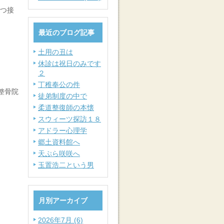
持つ接
最近のブログ記事
土用の丑は
休診は祝日のみです
２
丁稚奉公の件
整骨院
徒弟制度の中で
柔道整復師の本懐
スウィーツ探訪１８
アドラー心理学
郷土資料館へ
天ぷら咲咲へ
玉置浩二という男
月別アーカイブ
2026年7月 (6)