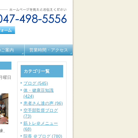
のご案内
営業時間・アクセス
カテゴリ一覧
 月曜日
ブログ (545)
体・健康豆知識
(424)
患者さん達の声 (96)
空手部監督ブログ
(73)
筋トレ＠メニュー
(68)
練、
院長 ＠ブログ (780)