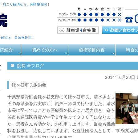
痛・肩こり解消なら、岡崎整骨院！
り解消は、岡崎整骨院！
院紹介
初めての方へ
施術項目内容
料金
る
院長 ＠ブログ
2014年6月23日
鎌ヶ谷市長激励会
千葉県接骨師会鎌ヶ谷支部にて鎌ヶ谷市長、清水きよし
氏の激励会を六実駅近、割烹三角屋で行いました。清水
市長に至ってはこども医療費の拡充にご尽力頂き、鎌ヶ
谷市も通院医療費が中学３年生まで３００円になりまし
た。患者さんも助かり、お礼申し上げます。当会も推薦
状をお渡し、応援していきます。公益社団法人として、市の防災訓
介護予防事業と協力していきます。