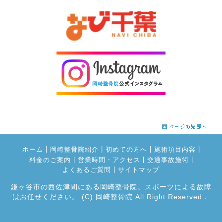
|
|
|
|
ホーム
岡崎整骨院紹介
初めての方へ
施術項目内容
|
|
|
料金のご案内
営業時間・アクセス
交通事故施術
|
よくあるご質問
サイトマップ
鎌ヶ谷市の西佐津間にある岡崎整骨院。スポーツによる故障
はお任せください。
(C) 岡崎整骨院 All Right Reserved．