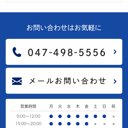
お問い合わせは
お気軽に
営業時間
月
火
水
木
金
土
日
祝
9:00～12:00
●
●
●
●
●
●
●
×
15:00～20:00
●
●
●
●
●
×
×
×