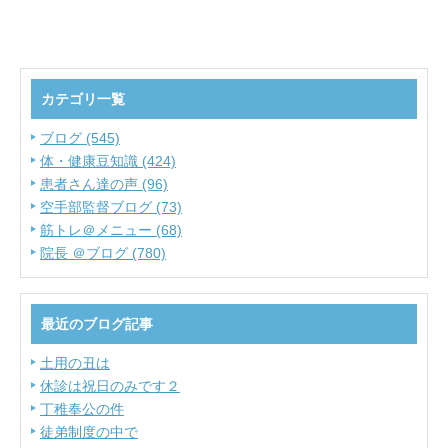
カテゴリ一覧
ブログ (545)
体・健康豆知識 (424)
患者さん達の声 (96)
空手部監督ブログ (73)
筋トレ＠メニュー (68)
院長 ＠ブログ (780)
最近のブログ記事
土用の丑は
休診は祝日のみです２
丁稚奉公の件
徒弟制度の中で