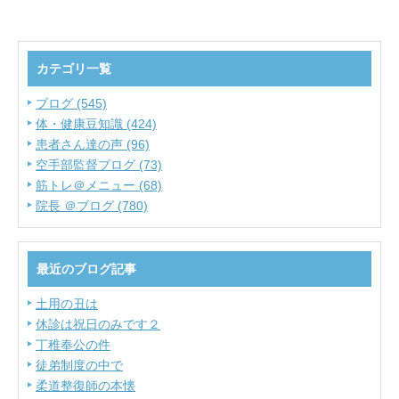
カテゴリ一覧
ブログ (545)
体・健康豆知識 (424)
患者さん達の声 (96)
空手部監督ブログ (73)
筋トレ＠メニュー (68)
院長 ＠ブログ (780)
最近のブログ記事
土用の丑は
休診は祝日のみです２
丁稚奉公の件
徒弟制度の中で
柔道整復師の本懐