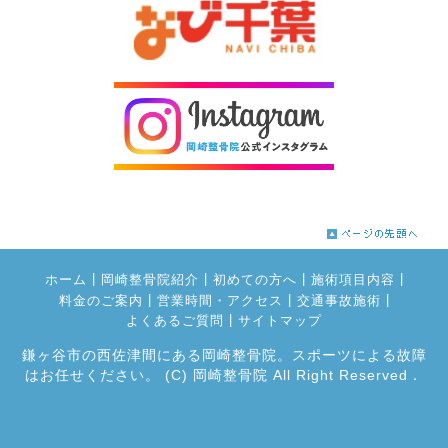
|
|
|
|
ホーム
岡崎整骨院紹介
初めての方へ
施術項目内容
|
|
|
料金のご案内
営業時間・アクセス
交通事故施術
|
よくあるご質問
サイトマップ
鎌ヶ谷市の西佐津間にある岡崎整骨院。スポーツによる故障
はお任せください。
(C) 岡崎整骨院 All Right Reserved．