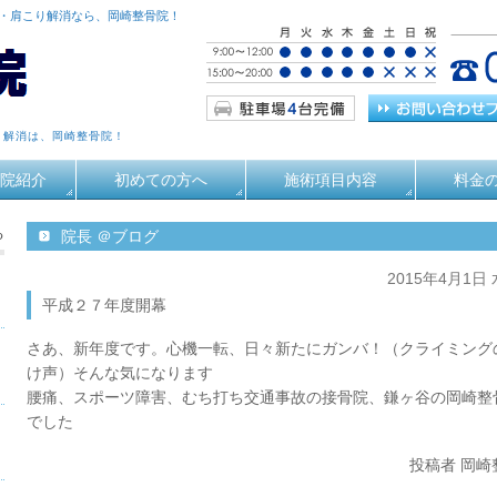
痛・肩こり解消なら、岡崎整骨院！
り解消は、岡崎整骨院！
院紹介
初めての方へ
施術項目内容
料金
る
院長 ＠ブログ
2015年4月1日
平成２７年度開幕
さあ、新年度です。心機一転、日々新たにガンバ！（クライミング
け声）そんな気になります
腰痛、スポーツ障害、むち打ち交通事故の接骨院、鎌ヶ谷の岡崎整
でした
投稿者 岡崎