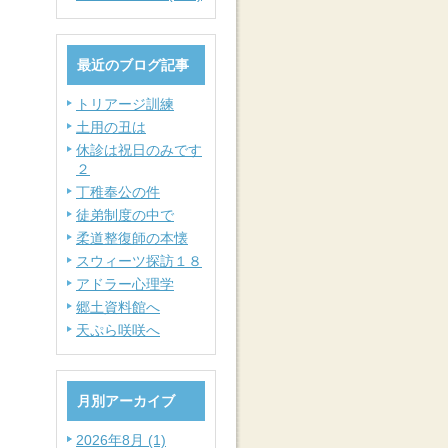
最近のブログ記事
トリアージ訓練
土用の丑は
休診は祝日のみです
２
丁稚奉公の件
徒弟制度の中で
柔道整復師の本懐
スウィーツ探訪１８
アドラー心理学
郷土資料館へ
天ぷら咲咲へ
月別アーカイブ
2026年8月 (1)