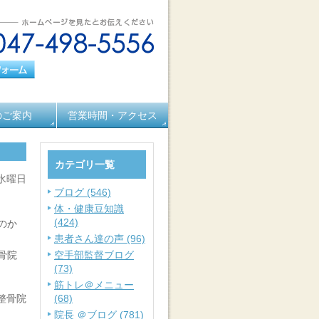
のご案内
営業時間・アクセス
カテゴリ一覧
 水曜日
ブログ (546)
体・健康豆知識
(424)
のか
患者さん達の声 (96)
骨院
空手部監督ブログ
(73)
筋トレ＠メニュー
整骨院
(68)
院長 ＠ブログ (781)