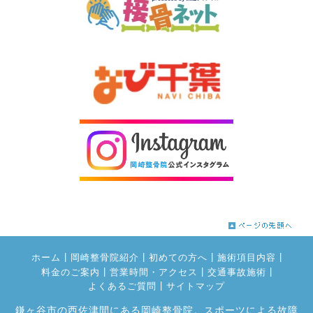
|
|
|
|
ホーム
岡崎整骨院紹介
初めての方へ
施術項目内容
|
|
|
料金のご案内
営業時間・アクセス
交通事故施術
|
よくあるご質問
サイトマップ
鎌ヶ谷市の西佐津間にある岡崎整骨院。スポーツによる故障