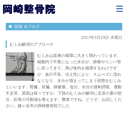
院長 ＠ブログ
2017年3月23日 木曜日
むくみ解消のアプローチ
むくみは血液の循環に大きく関わっています。
細胞内で不要になった水分が、静脈やリンパ管
に戻ってきて、再び体内を循環するわけです
が、血行不良、冷え性により、スムーズに流れ
なくなり、水分が溜まってしまう状態をむくみ
といいます。腎臓、肝臓、静脈瘤、塩分、水分の過剰摂取、運動
不足等、原因は様々ですが、下肢のむくみの解消に足首の要の部
分、距骨の可動域を整えます。整体ですね。どうぞ、お試しくだ
さい。鎌ヶ谷市の岡崎整骨院でした