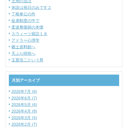
土用の丑は
休診は祝日のみです２
丁稚奉公の件
徒弟制度の中で
柔道整復師の本懐
スウィーツ探訪１８
アドラー心理学
郷土資料館へ
天ぷら咲咲へ
玉置浩二という男
月別アーカイブ
2026年7月 (6)
2026年6月 (7)
2026年5月 (6)
2026年4月 (8)
2026年3月 (5)
2026年2月 (7)