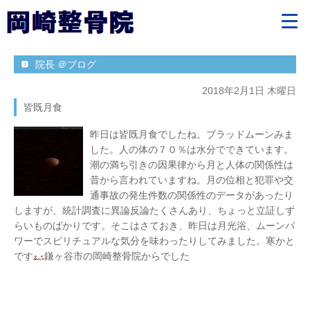
院長 ＠ブログ
2018年2月1日 木曜日
皆既月食
昨日は皆既月食でしたね。ブラッドムーンみま
した。人の体の７０％は水分でできています。
潮の満ち引きの因果律から月と人体の関係性は
昔から言われていますね。月の位相と犯罪や交
通事故の発生件数の関係性のデータがあったり
しますが、統計調査に異論反論たくさんあり、ちょっと立証しず
らいものばかりです。そこはさておき、昨日は月光浴、ムーンパ
ワーでスピリチュアルな気分を味わったりしてみました。寒かと
です
鎌ヶ谷市の岡崎整骨院からでした