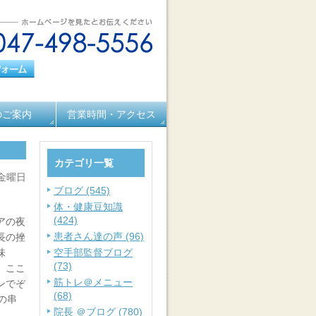
のご案内
営業時間・アクセス
カテゴリ一覧
 金曜日
ブログ (545)
体・健康豆知識
(424)
アの夜
患者さん達の声 (96)
長の挫
味
空手部監督ブログ
(73)
、ここ
筋トレ＠メニュー
ンでぞ
(68)
の串
院長 ＠ブログ (780)