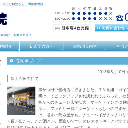
痛・肩こり解消なら、岡崎整骨院！
り解消は、岡崎整骨院！
院紹介
初めての方へ
施術項目内容
料金
る
院長 ＠ブログ
2018年8月10日
串カツ田中にて
串かつ田中船橋店に行きました。ＴＶ番組「ガイ
明け」でピックアップされ誘われてふらっと。社
折からのチェーン店舗拡大、マーケティングに興
深々。ファミリー層にターゲットらしいのですが
は、場末の飲み屋かも。チューハイがチンチロリ
ろ目が出たら、ただ酒とか、面白いです。オレオクッキーとバナナ
揚げがデザートとなると、それはスルー致しました