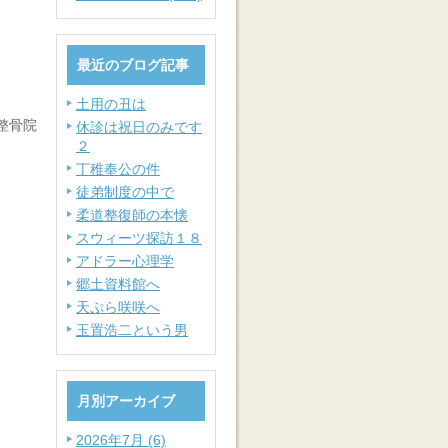
最近のブログ記事
土用の丑は
整骨院
休診は祝日のみです
２
丁稚奉公の件
徒弟制度の中で
柔道整復師の本懐
スウィーツ探訪１８
アドラー心理学
郷土資料館へ
天ぷら咲咲へ
玉置浩二という男
月別アーカイブ
2026年7月 (6)