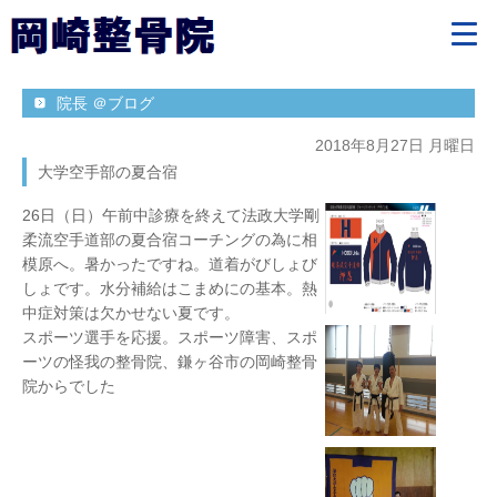
院長 ＠ブログ
2018年8月27日 月曜日
大学空手部の夏合宿
26日（日）午前中診療を終えて法政大学剛
柔流空手道部の夏合宿コーチングの為に相
模原へ。暑かったですね。道着がびしょび
しょです。水分補給はこまめにの基本。熱
中症対策は欠かせない夏です。
スポーツ選手を応援。スポーツ障害、スポ
ーツの怪我の整骨院、鎌ヶ谷市の岡崎整骨
院からでした