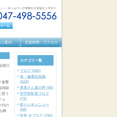
のご案内
営業時間・アクセス
カテゴリ一覧
 金曜日
ブログ (545)
体・健康豆知識
(424)
メ進撃
患者さん達の声 (96)
毎回録
と思う
空手部監督ブログ
(73)
ジョ
筋トレ＠メニュー
０代の
(68)
お葬
院長 ＠ブログ (780)