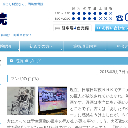
痛・肩こり解消なら、岡崎整骨院！
り解消は、岡崎整骨院！
院紹介
初めての方へ
施術項目内容
料金
る
院長 ＠ブログ
2018年9月7日
マンガのすすめ
現在、日曜日深夜ＮＨＫでアニ
の巨人が放映されていますね。
画です。漫画は本当に奥が深い
ところです。古くは「あしたの
ー」に感銘をうけましたが、６
方にとっては学生運動の最中の思い出が甦る事でしょう。力石徹の
式を挙げたエピソードは伝説ですね。矢吹丈に至っても、「燃えた