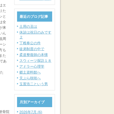
はエ
りた
ンと
最近のブログ記事
は全
土用の丑は
が来
休診は祝日のみです
いん
２
低周
丁稚奉公の件
ーシ
徒弟制度の中で
方も
柔道整復師の本懐
また
スウィーツ探訪１８
であ
アドラー心理学
した
郷土資料館へ
天ぷら咲咲へ
玉置浩二という男
月別アーカイブ
整骨院
2026年7月 (6)