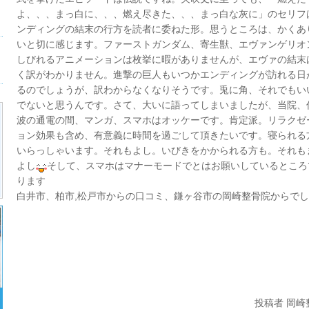
よ、、、まっ白に、、、燃え尽きた、、、まっ白な灰に」のセリフ
ンディングの結末の行方を読者に委ねた形。思うところは、かくあ
いと切に感じます。ファーストガンダム、寄生獣、エヴァンゲリオ
しびれるアニメーションは枚挙に暇がありませんが、エヴァの結末
く訳がわかりません。進撃の巨人もいつかエンディングが訪れる日
るのでしょうが、訳わからなくなりそうです。兎に角、それでもい
でないと思うんです。さて、大いに語ってしまいましたが、当院、
波の通電の間、マンガ、スマホはオッケーです。肯定派。リラクゼ
ョン効果も含め、有意義に時間を過ごして頂きたいです。寝られる
いらっしゃいます。それもよし。いびきをかかられる方も。それも
よし
そして、スマホはマナーモードでとはお願いしているところ
ります
白井市、柏市,松戸市からの口コミ、鎌ヶ谷市の岡崎整骨院からで
投稿者 岡崎