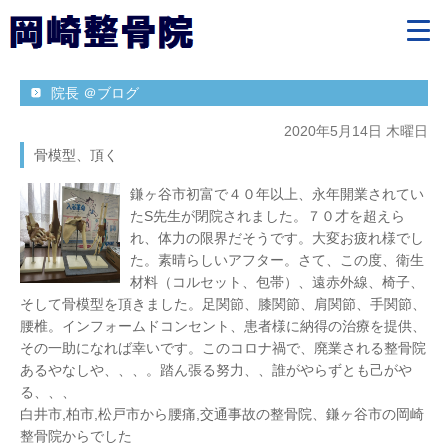
院長 ＠ブログ
2020年5月14日 木曜日
骨模型、頂く
鎌ヶ谷市初富で４０年以上、永年開業されてい
たS先生が閉院されました。７０才を超えら
れ、体力の限界だそうです。大変お疲れ様でし
た。素晴らしいアフター。さて、この度、衛生
材料（コルセット、包帯）、遠赤外線、椅子、
そして骨模型を頂きました。足関節、膝関節、肩関節、手関節、
腰椎。インフォームドコンセント、患者様に納得の治療を提供、
その一助になれば幸いです。このコロナ禍で、廃業される整骨院
あるやなしや、、、。踏ん張る努力、、誰がやらずとも己がや
る、、、
白井市,柏市,松戸市から腰痛,交通事故の整骨院、鎌ヶ谷市の岡崎
整骨院からでした