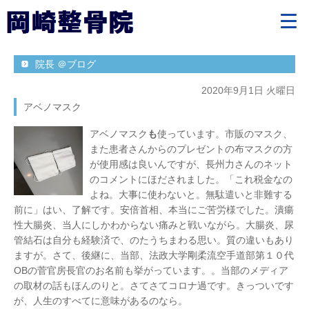
院長 ＠ブログ
2020年9月1日 火曜日
アベノマスク
アベノマスク
も
使っています。市販のマスク、
また患者さんからのプレゼントの布マスクの方
が使用感は良いんですが、長州力さんのネット
のコメントにほだされました。「これ税金なの
よね。大事に使わないと。無駄遣いと非難する
前に」はい、了解です。安倍首相、本当にご苦労様でした。潰瘍
性大腸炎、当人にしかわからない痛みと戦いながら。大腸炎、尿
管結石は自分も経験済で、のたうちまわる思い。質の違いもあり
ますが。さて、後継に、当部、法政大学剛柔流空手道部第１０代
OBの菅官房長官のお名前も挙がっています。。当部のメディア
の取材の話もほんのりと。さてさてコロナ過です。きっついです
が、人生のすべてに意味があるのなら。