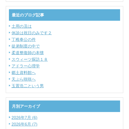
最近のブログ記事
土用の丑は
休診は祝日のみです２
丁稚奉公の件
徒弟制度の中で
柔道整復師の本懐
スウィーツ探訪１８
アドラー心理学
郷土資料館へ
天ぷら咲咲へ
玉置浩二という男
月別アーカイブ
2026年7月 (6)
2026年6月 (7)