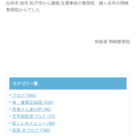
白井市,柏市,松戸市から腰痛,交通事故の整骨院、鎌ヶ谷市の岡崎
整骨院からでした
投稿者 岡崎整骨院
カテゴリ一覧
ブログ (545)
体・健康豆知識 (424)
患者さん達の声 (96)
空手部監督ブログ (73)
筋トレ＠メニュー (68)
院長 ＠ブログ (780)