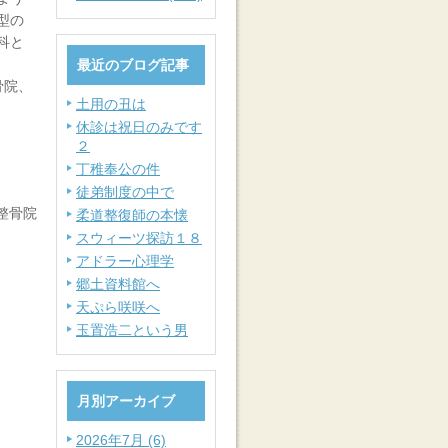
型の
科と
最近のブログ記事
骨院、
土用の丑は
休診は祝日のみです
２
丁稚奉公の件
徒弟制度の中で
整骨院
柔道整復師の本懐
スウィーツ探訪１８
アドラー心理学
郷土資料館へ
天ぷら咲咲へ
玉置浩二という男
月別アーカイブ
2026年7月 (6)