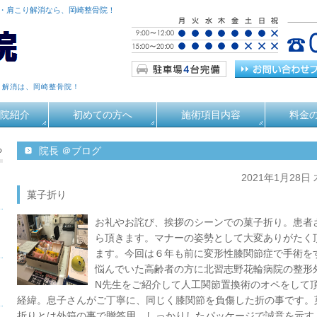
痛・肩こり解消なら、岡崎整骨院！
り解消は、岡崎整骨院！
院紹介
初めての方へ
施術項目内容
料金
る
院長 ＠ブログ
2021年1月28日
菓子折り
お礼やお詫び、挨拶のシーンでの菓子折り。患者
ら頂きます。マナーの姿勢として大変ありがたく
ます。今回は６年も前に変形性膝関節症で手術を
悩んでいた高齢者の方に北習志野花輪病院の整形
N先生をご紹介して人工関節置換術のオペをして
経緯。息子さんがご丁寧に、同じく膝関節を負傷した折の事です。
折りとは外箱の事で贈答用。しっかりしたパッケージで誠意を示す