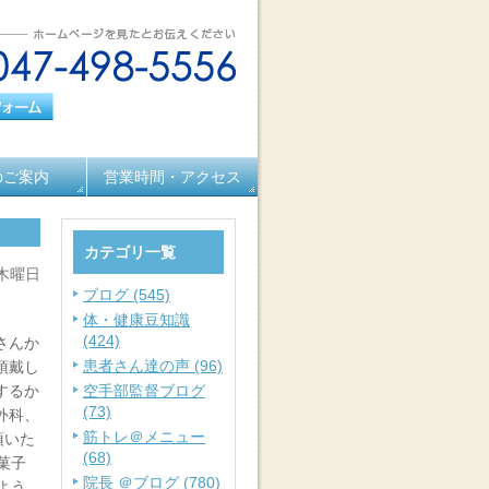
のご案内
営業時間・アクセス
カテゴリ一覧
 木曜日
ブログ (545)
体・健康豆知識
(424)
さんか
患者さん達の声 (96)
頂戴し
するか
空手部監督ブログ
(73)
外科、
筋トレ＠メニュー
頂いた
(68)
菓子
院長 ＠ブログ (780)
よう