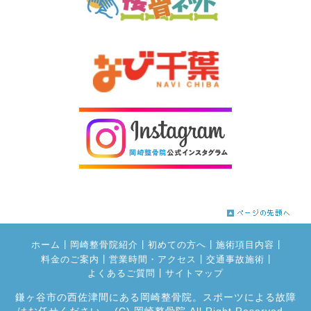
|
|
|
|
ホーム
岡崎整骨院紹介
初めての方へ
施術項目内容
|
|
|
料金のご案内
営業時間・アクセス
交通事故施術
|
よくあるご質問
サイトマップ
鎌ヶ谷市の西佐津間にある岡崎整骨院。スポーツによる故障