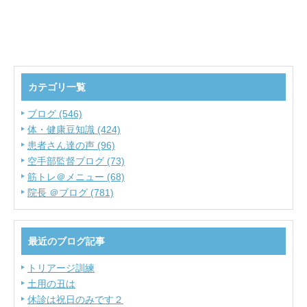
カテゴリ一覧
ブログ (546)
体・健康豆知識 (424)
患者さん達の声 (96)
空手部監督ブログ (73)
筋トレ＠メニュー (68)
院長 ＠ブログ (781)
最近のブログ記事
トリアージ訓練
土用の丑は
休診は祝日のみです２