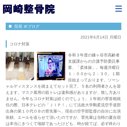
院長 ＠ブログ
2021年6月14日 月曜日
コロナ対策
令和３年度の鎌ヶ谷市高齢者
支援課からの介護予防委託事
業、「柔体操」。毎週月曜日
１：００から２：３０。１期
目始まっております。ソーシ
ャルディスタンスを踏まえてセット完了。５名の利用者さんを迎
えます。マスク着用の筋トレは違和感がありますが、致し方あり
ません。今年もコロナ対策は続くのでしょう。１年前の菅首相就
任の際、日本テレビの「ＪＩＰ！」にて法政大学剛柔流空手道部
出身の第１０代ＯＢの菅先輩へ、現在の空手部監督の自分に出演
依頼、エールを送らせて頂いたのですが、菅先輩は当時の夏合宿
は本当にきつくて地獄であったけども、時が経てば、必ず終わり