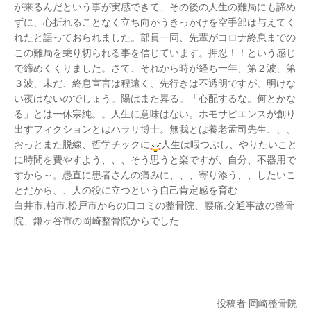
が来るんだという事が実感できて、その後の人生の難局にも諦め
ずに、心折れることなく立ち向かうきっかけを空手部は与えてく
れたと語っておられました。部員一同、先輩がコロナ終息までの
この難局を乗り切られる事を信じています。押忍！！という感じ
で締めくくりました。さて、それから時が経ち一年、第２波、第
３波、未だ、終息宣言は程遠く、先行きは不透明ですが、明けな
い夜はないのでしょう。陽はまた昇る。「心配するな。何とかな
る」とは一休宗純。。人生に意味はない。ホモサピエンスが創り
出すフィクションとはハラリ博士。無我とは養老孟司先生、、、
おっとまた脱線、哲学チックに
人生は暇つぶし、やりたいこと
に時間を費やすよう、、、そう思うと楽ですが、自分、不器用で
すから～。愚直に患者さんの痛みに、、、寄り添う、、したいこ
とだから、、人の役に立つという自己肯定感を育む
白井市,柏市,松戸市からの口コミの整骨院、腰痛,交通事故の整骨
院、鎌ヶ谷市の岡崎整骨院からでした
投稿者 岡崎整骨院