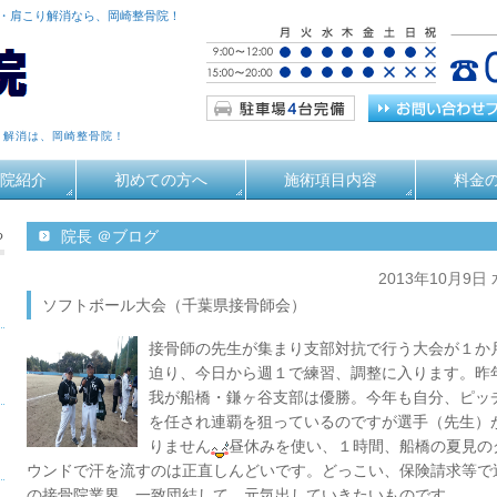
痛・肩こり解消なら、岡崎整骨院！
り解消は、岡崎整骨院！
院紹介
初めての方へ
施術項目内容
料金
る
院長 ＠ブログ
2013年10月9日
ソフトボール大会（千葉県接骨師会）
接骨師の先生が集まり支部対抗で行う大会が１か
迫り、今日から週１で練習、調整に入ります。昨
我が船橋・鎌ヶ谷支部は優勝。今年も自分、ピッ
を任され連覇を狙っているのですが選手（先生）
りません
昼休みを使い、１時間、船橋の夏見の
ウンドで汗を流すのは正直しんどいです。どっこい、保険請求等で
の接骨院業界、一致団結して、元気出していきたいものです。