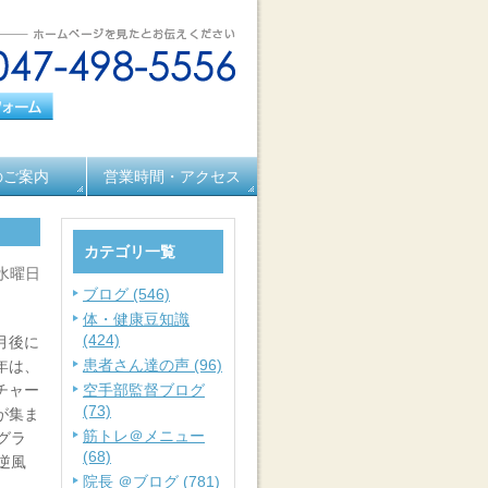
のご案内
営業時間・アクセス
カテゴリ一覧
 水曜日
ブログ (546)
体・健康豆知識
(424)
月後に
患者さん達の声 (96)
年は、
チャー
空手部監督ブログ
(73)
が集ま
筋トレ＠メニュー
グラ
(68)
逆風
院長 ＠ブログ (781)