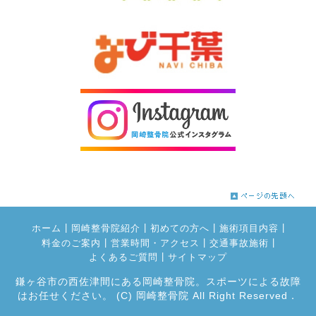
|
|
|
|
ホーム
岡崎整骨院紹介
初めての方へ
施術項目内容
|
|
|
料金のご案内
営業時間・アクセス
交通事故施術
|
よくあるご質問
サイトマップ
鎌ヶ谷市の西佐津間にある岡崎整骨院。スポーツによる故障
はお任せください。
(C) 岡崎整骨院 All Right Reserved．