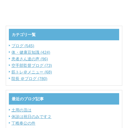
カテゴリ一覧
ブログ (545)
体・健康豆知識 (424)
患者さん達の声 (96)
空手部監督ブログ (73)
筋トレ＠メニュー (68)
院長 ＠ブログ (780)
最近のブログ記事
土用の丑は
休診は祝日のみです２
丁稚奉公の件