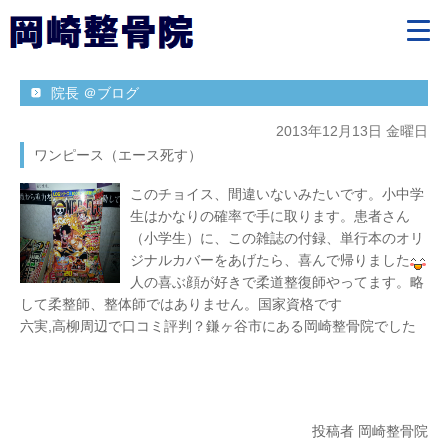
院長 ＠ブログ
2013年12月13日 金曜日
ワンピース（エース死す）
このチョイス、間違いないみたいです。小中学
生はかなりの確率で手に取ります。患者さん
（小学生）に、この雑誌の付録、単行本のオリ
ジナルカバーをあげたら、喜んで帰りました
人の喜ぶ顔が好きで柔道整復師やってます。略
して柔整師、整体師ではありません。国家資格です
六実,高柳周辺で口コミ評判？鎌ヶ谷市にある岡崎整骨院でした
投稿者 岡崎整骨院