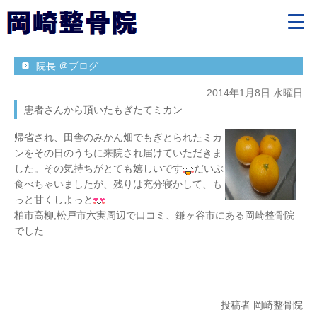
院長 ＠ブログ
2014年1月8日 水曜日
患者さんから頂いたもぎたてミカン
帰省され、田舎のみかん畑でもぎとられたミカ
ンをその日のうちに来院され届けていただきま
した。その気持ちがとても嬉しいです
だいぶ
食べちゃいましたが、残りは充分寝かして、も
っと甘くしよっと
柏市高柳,松戸市六実周辺で口コミ、鎌ヶ谷市にある岡崎整骨院
でした
投稿者 岡崎整骨院