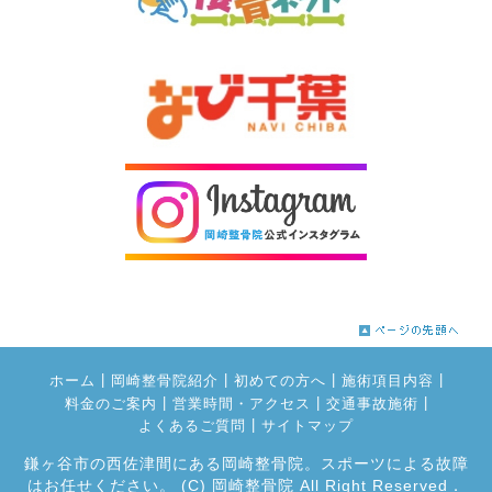
|
|
|
|
ホーム
岡崎整骨院紹介
初めての方へ
施術項目内容
|
|
|
料金のご案内
営業時間・アクセス
交通事故施術
|
よくあるご質問
サイトマップ
鎌ヶ谷市の西佐津間にある岡崎整骨院。スポーツによる故障
はお任せください。
(C) 岡崎整骨院 All Right Reserved．