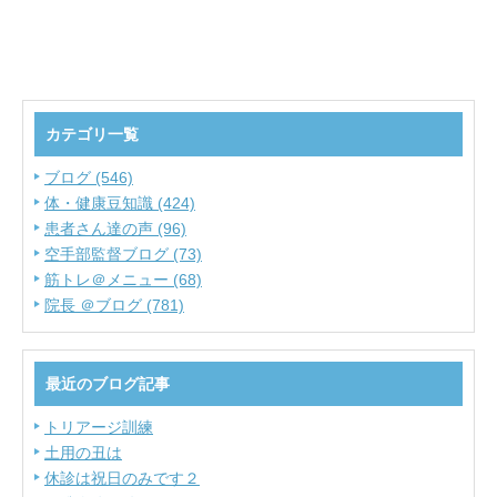
カテゴリ一覧
ブログ (546)
体・健康豆知識 (424)
患者さん達の声 (96)
空手部監督ブログ (73)
筋トレ＠メニュー (68)
院長 ＠ブログ (781)
最近のブログ記事
トリアージ訓練
土用の丑は
休診は祝日のみです２