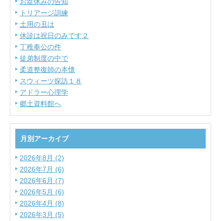
お盆休みの告知
トリアージ訓練
土用の丑は
休診は祝日のみです２
丁稚奉公の件
徒弟制度の中で
柔道整復師の本懐
スウィーツ探訪１８
アドラー心理学
郷土資料館へ
月別アーカイブ
2026年8月 (2)
2026年7月 (6)
2026年6月 (7)
2026年5月 (6)
2026年4月 (8)
2026年3月 (5)