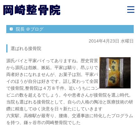
院長 ＠ブログ
2014年4月23日 水曜日
選ばれる接骨院
源氏パイと平家パイってありますね。歴史背景
から源氏は怨嫉、嫉妬。平家は驕り、昂ぶりで
両者好きになれませんが、お菓子は別。平家パ
イのほうが自分は好きです。話し変わって全国
で接骨院,整骨院は４万８千件。近いうちにコン
ビニの数を超えるでしょう。今や患者さんが接骨院を選ぶ時代。
当院も選ばれる接骨院として、自らの人格の陶冶と医療技術の研
鑽に精進してゆく決意を日々新たにしていきます
六実駅、高柳駅が最寄り、腰痛、交通事故に特化したプログラム
を持つ、鎌ヶ谷市の岡崎整骨院でした