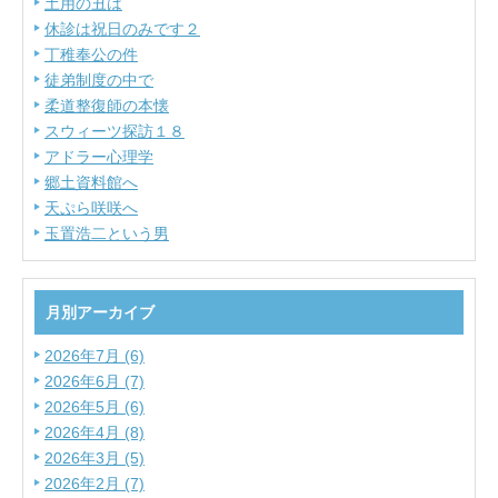
土用の丑は
休診は祝日のみです２
丁稚奉公の件
徒弟制度の中で
柔道整復師の本懐
スウィーツ探訪１８
アドラー心理学
郷土資料館へ
天ぷら咲咲へ
玉置浩二という男
月別アーカイブ
2026年7月 (6)
2026年6月 (7)
2026年5月 (6)
2026年4月 (8)
2026年3月 (5)
2026年2月 (7)