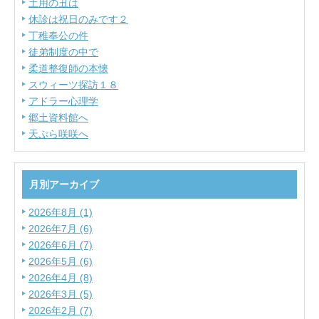
土用の丑は
休診は祝日のみです２
丁稚奉公の件
徒弟制度の中で
柔道整復師の本懐
スウィーツ探訪１８
アドラー心理学
郷土資料館へ
天ぷら咲咲へ
月別アーカイブ
2026年8月 (1)
2026年7月 (6)
2026年6月 (7)
2026年5月 (6)
2026年4月 (8)
2026年3月 (5)
2026年2月 (7)