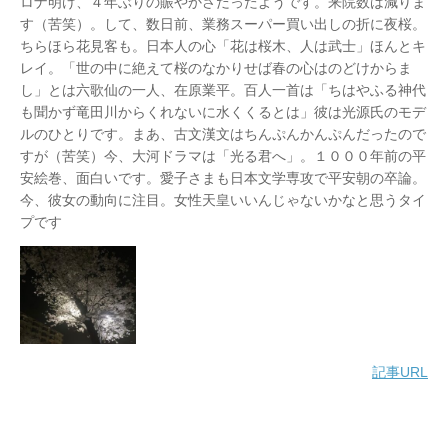
ロナ明け、４年ぶりの賑やかさだったようです。来院数は減りま
す（苦笑）。して、数日前、業務スーパー買い出しの折に夜桜。
ちらほら花見客も。日本人の心「花は桜木、人は武士」ほんとキ
レイ。「世の中に絶えて桜のなかりせば春の心はのどけからま
し」とは六歌仙の一人、在原業平。百人一首は「ちはやふる神代
も聞かず竜田川からくれないに水くくるとは」彼は光源氏のモデ
ルのひとりです。まあ、古文漢文はちんぷんかんぷんだったので
すが（苦笑）今、大河ドラマは「光る君へ」。１０００年前の平
安絵巻、面白いです。愛子さまも日本文学専攻で平安朝の卒論。
今、彼女の動向に注目。女性天皇いいんじゃないかなと思うタイ
プです
記事URL