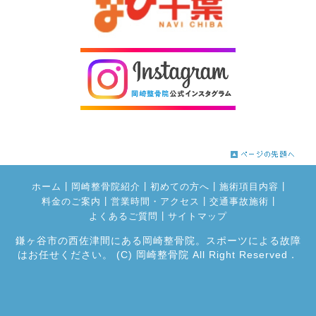
|
|
|
|
ホーム
岡崎整骨院紹介
初めての方へ
施術項目内容
|
|
|
料金のご案内
営業時間・アクセス
交通事故施術
|
よくあるご質問
サイトマップ
鎌ヶ谷市の西佐津間にある岡崎整骨院。スポーツによる故障
はお任せください。
(C) 岡崎整骨院 All Right Reserved．