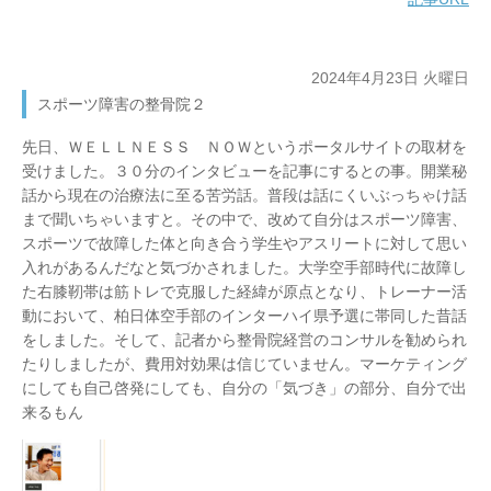
2024年4月23日 火曜日
スポーツ障害の整骨院２
先日、ＷＥＬＬＮＥＳＳ ＮＯＷというポータルサイトの取材を
受けました。３０分のインタビューを記事にするとの事。開業秘
話から現在の治療法に至る苦労話。普段は話にくいぶっちゃけ話
まで聞いちゃいますと。その中で、改めて自分はスポーツ障害、
スポーツで故障した体と向き合う学生やアスリートに対して思い
入れがあるんだなと気づかされました。大学空手部時代に故障し
た右膝靭帯は筋トレで克服した経緯が原点となり、トレーナー活
動において、柏日体空手部のインターハイ県予選に帯同した昔話
をしました。そして、記者から整骨院経営のコンサルを勧められ
たりしましたが、費用対効果は信じていません。マーケティング
にしても自己啓発にしても、自分の「気づき」の部分、自分で出
来るもん