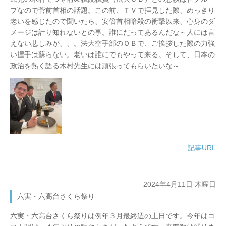
プなので菅前首相の話題。この前、ＴＶで拝見した際、めっきり
老いを感じたので聞いたら、安倍首相暗殺の衝撃以来、心身のダ
メージは計り知れないとの事。誰にだってあるんだな～人には言
えない悲しみが、、。法大空手部のＯＢで、ご挨拶した際の力強
い握手は蘇らない。老いは誰にでもやって来る。そして、日本の
政治を熱く語る木村先生には頑張ってもらいたいな～
記事URL
2024年4月11日 木曜日
六実・六高台さくら祭り
六実・六高台さくら祭りは例年３月最終週の土日です。今年はコ