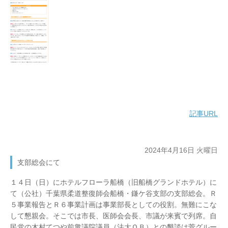
記事URL
2024年4月16日 火曜日
支部総会にて
１４日（日）にホテルフローラ船橋（旧船橋グランドホテル）に
て（公社）千葉県柔道整復師会船橋・鎌ケ谷支部の支部総会。Ｒ
５事業報告とＲ６事業計画は事業部長としての役割。無難にこな
して懇親会。そこでは市長、医師会会長、市議が来賓で列席。自
民党の木村てつや前衆議院議員（法大ＯＢ）との懇談は菅グルー