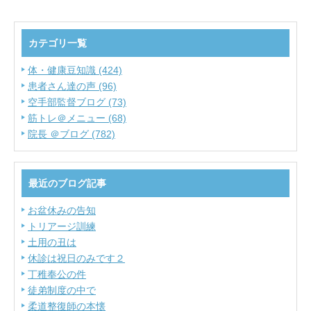
カテゴリ一覧
体・健康豆知識 (424)
患者さん達の声 (96)
空手部監督ブログ (73)
筋トレ＠メニュー (68)
院長 ＠ブログ (782)
最近のブログ記事
お盆休みの告知
トリアージ訓練
土用の丑は
休診は祝日のみです２
丁稚奉公の件
徒弟制度の中で
柔道整復師の本懐