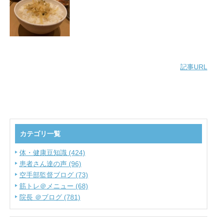
記事URL
カテゴリ一覧
体・健康豆知識 (424)
患者さん達の声 (96)
空手部監督ブログ (73)
筋トレ＠メニュー (68)
院長 ＠ブログ (781)