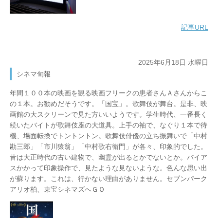
記事URL
2025年6月18日 水曜日
シネマ旬報
年間１００本の映画を観る映画フリークの患者さんＡさんからこ
の１本。お勧めだそうです。「国宝」。歌舞伎が舞台。是非、映
画館の大スクリーンで見た方いいようです。学生時代、一番長く
続いたバイトが歌舞伎座の大道具。上手の袖で、なぐり１本で待
機、場面転換でトントントン。歌舞伎俳優の立ち振舞いで「中村
勘三郎」「市川猿翁」「中村歌右衛門」が各々、印象的でした。
昔は大正時代の古い建物で、幽霊が出るとかでないとか。バイア
スかかって印象操作で、見たような見ないような。色んな思い出
が蘇ります。これは、行かない理由がありません。セブンパーク
アリオ柏、東宝シネマズへＧＯ