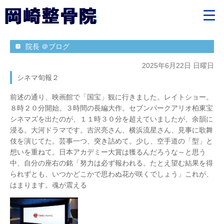
院長 ＠ブログ
2025年6月22日 日曜日
シネマ旬報２
前述の通り、映画館で「国宝」観に行きました。レイトショー。
８時２０分開始。３時間の長編大作。セブンパークアリオ柏東宝
シネマズを出たのが、１１時３０分を超えていましたが、余韻に
浸る。大河ドラマです。吉沢亮さん、横浜流星さん、見事に歌舞
伎を演じてた。芸事一つ、突き詰めて。少し、空手道の「型」と
想いを重ねて。日本アカデミー大賞は獲るんだろうな～と思う
中、自分の座右の銘「努力は必ず報われる。たとえ望む結果を得
られずとも、いつかどこかで思わぬ花が咲くでしょう」これが、
はまります。魂が震える