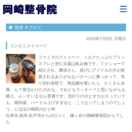
院長 ＠ブログ
2019年7月8日 月曜日
コンビニスイゥーツ
ファミマのスイゥーツ、ミルクたっぷりプリン
スフレと杏仁豆腐は飲み物です。ＴＶショーで
紹介され、勝俣さん、並びにアイドルの方が絶
賛されるありがちなパターンに乗っかって、売
り切れ覚悟で、商品棚を覗いたら、たくさん在
庫。ん？発注かけたのかな、それともラッキー？と思いながらも
購入。ん～すいません普通です。流行りのタピオカが入っていて
も、期待値、ハードル上げすぎると、こうなってしまうのでしょ
う。とほほの梅雨のひと時
白井市,柏市,松戸市からの口コミ、鎌ヶ谷の岡崎整骨院からでし
た