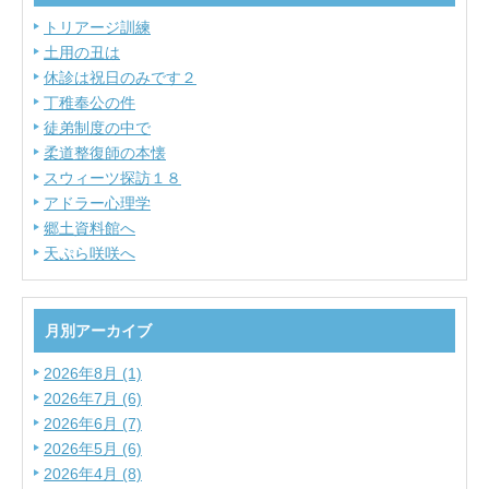
トリアージ訓練
土用の丑は
休診は祝日のみです２
丁稚奉公の件
徒弟制度の中で
柔道整復師の本懐
スウィーツ探訪１８
アドラー心理学
郷土資料館へ
天ぷら咲咲へ
月別アーカイブ
2026年8月 (1)
2026年7月 (6)
2026年6月 (7)
2026年5月 (6)
2026年4月 (8)