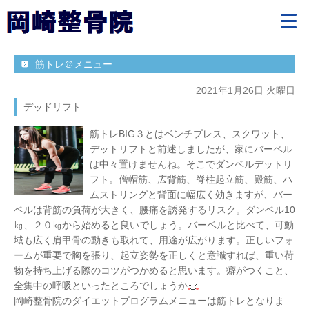
筋トレ＠メニュー
2021年1月26日 火曜日
デッドリフト
筋トレBIG３とはベンチプレス、スクワット、
デットリフトと前述しましたが、家にバーベル
は中々置けませんね。そこでダンベルデットリ
フト。僧帽筋、広背筋、脊柱起立筋、殿筋、ハ
ムストリングと背面に幅広く効きますが、バー
ベルは背筋の負荷が大きく、腰痛を誘発するリスク。ダンベル10
㎏、２０㎏から始めると良いでしょう。バーベルと比べて、可動
域も広く肩甲骨の動きも取れて、用途が広がります。正しいフォ
ームが重要で胸を張り、起立姿勢を正しくと意識すれば、重い荷
物を持ち上げる際のコツがつかめると思います。癖がつくこと、
全集中の呼吸といったところでしょうか
岡崎整骨院のダイエットプログラムメニューは筋トレとなりま