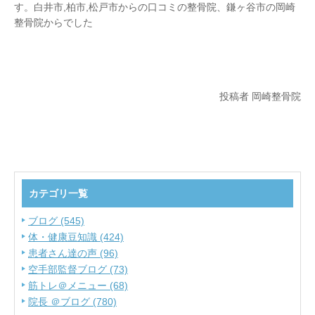
す。白井市,柏市,松戸市からの口コミの整骨院、鎌ヶ谷市の岡崎
整骨院からでした
投稿者 岡崎整骨院
カテゴリ一覧
ブログ (545)
体・健康豆知識 (424)
患者さん達の声 (96)
空手部監督ブログ (73)
筋トレ＠メニュー (68)
院長 ＠ブログ (780)