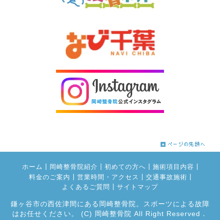
|
|
|
|
ホーム
岡崎整骨院紹介
初めての方へ
施術項目内容
|
|
|
料金のご案内
営業時間・アクセス
交通事故施術
|
よくあるご質問
サイトマップ
鎌ヶ谷市の西佐津間にある岡崎整骨院。スポーツによる故障
はお任せください。
(C) 岡崎整骨院 All Right Reserved．