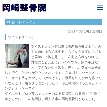
筋トレ＠メニュー
2021年3月19日 金曜日
ツイストクランチ
ツイストクランチは主に腹斜筋を鍛えます。両
手を頭の後ろで構える。右足を９０度に上げる
と同時に上体を起こして左肘と右膝をつける。
対極に左右交互に行うのですが、筋力不足だ
と、できないケースも。先ずは、フォームを正
しく行うことを心がけたいと思います。２０回を１セットとし
て、セット数を増やしていければです。腰回りのくびれを作りた
いならこれ、腰をグッとひねったり、停止時間を作ったりとアレ
ンジもオッケーです
ダイエットプログラムメニューのある整骨院。白井市,柏市,松戸
市からの口コミの整骨院、鎌ヶ谷市の岡崎整骨院からでした