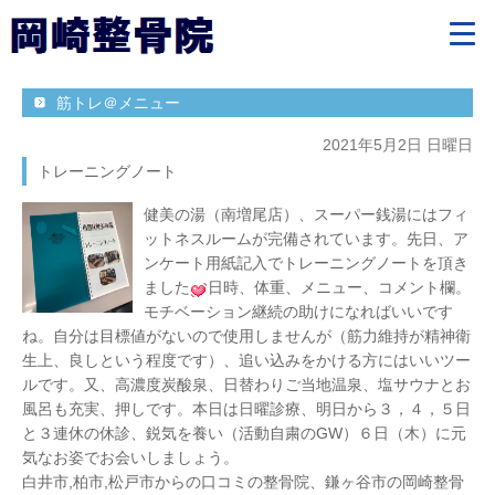
筋トレ＠メニュー
2021年5月2日 日曜日
トレーニングノート
健美の湯（南増尾店）、スーパー銭湯にはフィ
ットネスルームが完備されています。先日、ア
ンケート用紙記入でトレーニングノートを頂き
ました
日時、体重、メニュー、コメント欄。
モチベーション継続の助けになればいいです
ね。自分は目標値がないので使用しませんが（筋力維持が精神衛
生上、良しという程度です）、追い込みをかける方にはいいツー
ルです。又、高濃度炭酸泉、日替わりご当地温泉、塩サウナとお
風呂も充実、押しです。本日は日曜診療、明日から３，４，５日
と３連休の休診、鋭気を養い（活動自粛のGW）６日（木）に元
気なお姿でお会いしましょう。
白井市,柏市,松戸市からの口コミの整骨院、鎌ヶ谷市の岡崎整骨