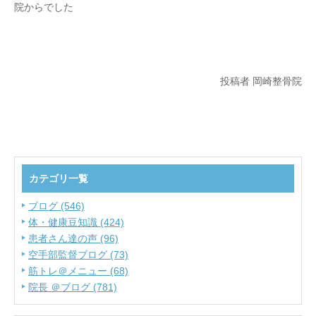
院からでした
投稿者 岡崎整骨院
カテゴリ一覧
ブログ (546)
体・健康豆知識 (424)
患者さん達の声 (96)
空手部監督ブログ (73)
筋トレ＠メニュー (68)
院長 ＠ブログ (781)