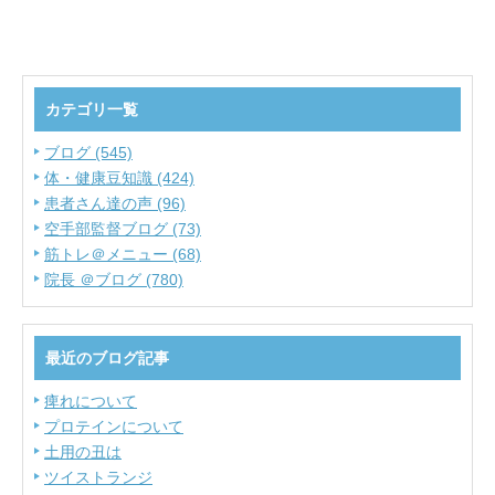
カテゴリ一覧
ブログ (545)
体・健康豆知識 (424)
患者さん達の声 (96)
空手部監督ブログ (73)
筋トレ＠メニュー (68)
院長 ＠ブログ (780)
最近のブログ記事
痺れについて
プロテインについて
土用の丑は
ツイストランジ