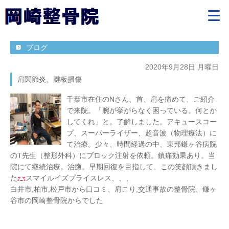
ブログ
2020年9月28日 月曜日
肩関節炎、腱板損傷
千葉市在住のNさん、首、肩を痛めて、ご紹介
で来院。「腕が挙がらなく困っている。何とか
してくれ」と。了解しました。アキュースコー
プ、スーパーライザー、超音波（物理療法）に
て治療。少々、時間経過の中、東邦鎌ヶ谷病院
のT先生（整形外科）にブロック注射を依頼。鎮痛効果あり。当
院にて継続治療。治癒。早期回復を目指して、この笑顔頂きまし
た
スマイルイズプライスレス、、、
白井市,柏市,松戸市から口コミ、肩こり,交通事故の整骨院、鎌ヶ
谷市の岡崎整骨院からでした