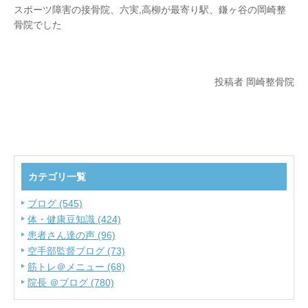
スポーツ障害の接骨院、六実,高柳が最寄り駅、鎌ヶ谷の岡崎整
骨院でした
投稿者 岡崎整骨院
カテゴリ一覧
ブログ (545)
体・健康豆知識 (424)
患者さん達の声 (96)
空手部監督ブログ (73)
筋トレ＠メニュー (68)
院長 ＠ブログ (780)