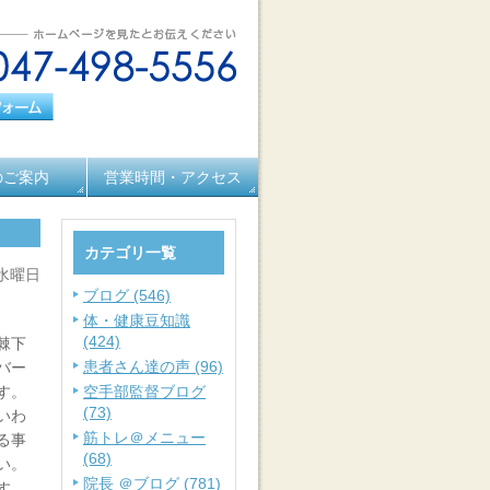
のご案内
営業時間・アクセス
カテゴリ一覧
 水曜日
ブログ (546)
体・健康豆知識
(424)
棘下
患者さん達の声 (96)
バー
す。
空手部監督ブログ
(73)
いわ
筋トレ＠メニュー
る事
(68)
い。
院長 ＠ブログ (781)
す。