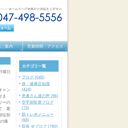
のご案内
営業時間・アクセス
カテゴリ一覧
 月曜日
ブログ (545)
体・健康豆知識
(424)
キャン
患者さん達の声 (96)
せま
リーの
空手部監督ブログ
(73)
て、基
筋トレ＠メニュー
部位別
(68)
首の痛
院長 ＠ブログ (780)