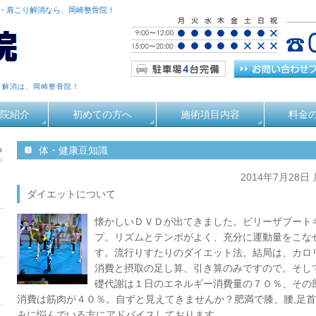
痛・肩こり解消なら、岡崎整骨院！
り解消は、岡崎整骨院！
院紹介
初めての方へ
施術項目内容
料金
る
体・健康豆知識
2014年7月28日
ダイエットについて
懐かしいＤＶＤが出てきました。ビリーザブート
プ。リズムとテンポがよく、充分に運動量をこな
す。流行りすたりのダイエット法。結局は、カロ
消費と摂取の足し算、引き算のみですので。そし
礎代謝は１日のエネルギー消費量の７０％、その
消費は筋肉が４０％。自ずと見えてきませんか？肥満で膝、腰,足
みに悩んでいる方にアドバイスしております。