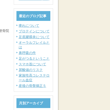
最近のブログ記事
痺れについて
整骨院
プロテインについて
足底腱膜炎について
オーラルフレイルと
は
鼻呼吸の件
足がつるということ
スマホ首について
尿酸値のリスク
家族性高コレステロ
ール血症
産後の骨盤矯正５
月別アーカイブ