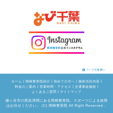
|
|
|
|
ホーム
岡崎整骨院紹介
初めての方へ
施術項目内容
|
|
|
料金のご案内
営業時間・アクセス
交通事故施術
|
よくあるご質問
サイトマップ
鎌ヶ谷市の西佐津間にある岡崎整骨院。スポーツによる故障
はお任せください。
(C) 岡崎整骨院 All Right Reserved．