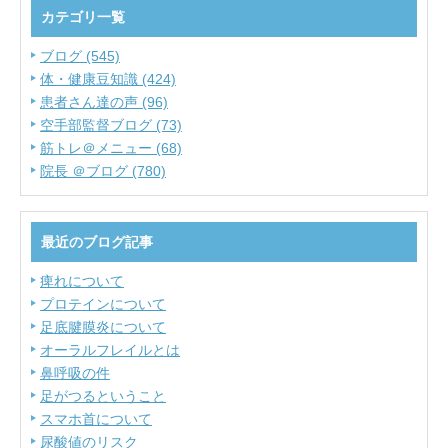
カテゴリ一覧
ブログ (545)
体・健康豆知識 (424)
患者さん達の声 (96)
空手部監督ブログ (73)
筋トレ＠メニュー (68)
院長 ＠ブログ (780)
最近のブログ記事
痺れについて
プロテインについて
足底腱膜炎について
オーラルフレイルとは
鼻呼吸の件
足がつるということ
スマホ首について
尿酸値のリスク