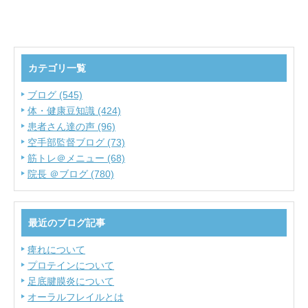
カテゴリ一覧
ブログ (545)
体・健康豆知識 (424)
患者さん達の声 (96)
空手部監督ブログ (73)
筋トレ＠メニュー (68)
院長 ＠ブログ (780)
最近のブログ記事
痺れについて
プロテインについて
足底腱膜炎について
オーラルフレイルとは