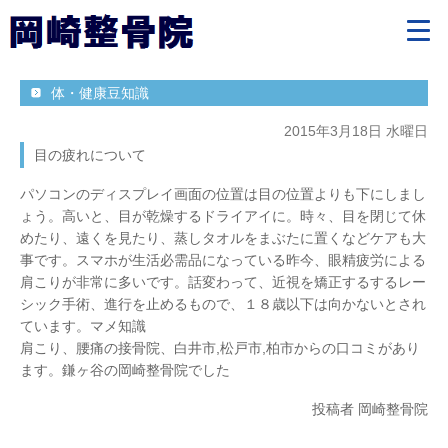
体・健康豆知識
2015年3月18日 水曜日
目の疲れについて
パソコンのディスプレイ画面の位置は目の位置よりも下にしまし
ょう。高いと、目が乾燥するドライアイに。時々、目を閉じて休
めたり、遠くを見たり、蒸しタオルをまぶたに置くなどケアも大
事です。スマホが生活必需品になっている昨今、眼精疲労による
肩こりが非常に多いです。話変わって、近視を矯正するするレー
シック手術、進行を止めるもので、１８歳以下は向かないとされ
ています。マメ知識
肩こり、腰痛の接骨院、白井市,松戸市,柏市からの口コミがあり
ます。鎌ヶ谷の岡崎整骨院でした
投稿者 岡崎整骨院