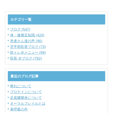
カテゴリ一覧
ブログ (547)
体・健康豆知識 (424)
患者さん達の声 (96)
空手部監督ブログ (73)
筋トレ＠メニュー (68)
院長 ＠ブログ (782)
最近のブログ記事
痺れについて
プロテインについて
足底腱膜炎について
オーラルフレイルとは
鼻呼吸の件