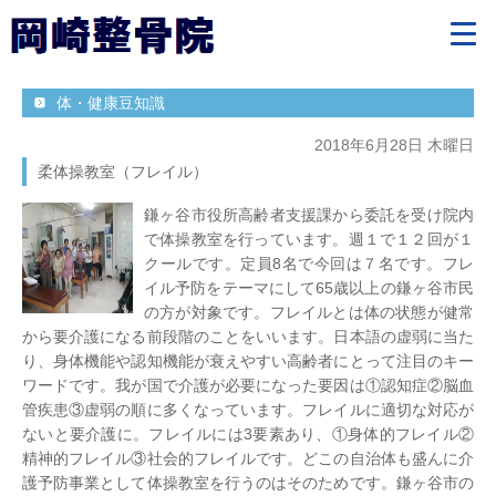
体・健康豆知識
2018年6月28日 木曜日
柔体操教室（フレイル）
鎌ヶ谷市役所高齢者支援課から委託を受け院内
で体操教室を行っています。週１で１２回が１
クールです。定員8名で今回は７名です。フレ
イル予防をテーマにして65歳以上の鎌ヶ谷市民
の方が対象です。フレイルとは体の状態が健常
から要介護になる前段階のことをいいます。日本語の虚弱に当た
り、身体機能や認知機能が衰えやすい高齢者にとって注目のキー
ワードです。我が国で介護が必要になった要因は①認知症②脳血
管疾患③虚弱の順に多くなっています。フレイルに適切な対応が
ないと要介護に。フレイルには3要素あり、①身体的フレイル②
精神的フレイル③社会的フレイルです。どこの自治体も盛んに介
護予防事業として体操教室を行うのはそのためです。鎌ヶ谷市の