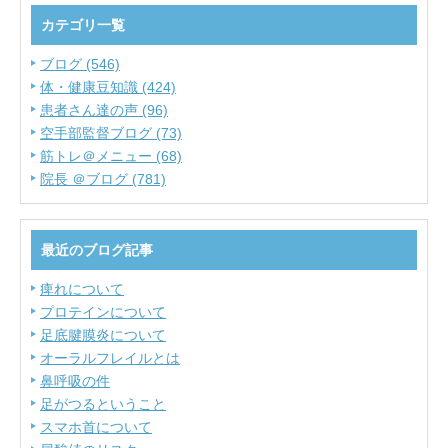
カテゴリ一覧
ブログ (546)
体・健康豆知識 (424)
患者さん達の声 (96)
空手部監督ブログ (73)
筋トレ＠メニュー (68)
院長 ＠ブログ (781)
最近のブログ記事
痺れについて
プロテインについて
足底腱膜炎について
オーラルフレイルとは
鼻呼吸の件
足がつるということ
スマホ首について