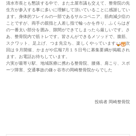
清水市長とも懇談する中で、また土屋市議も交えて、整骨院の先
生方が参入する事に多いに理解して頂いていることに感謝してい
ます。身体的フレイルの一部であるサルコペニア、筋肉減少症の
ことですが、両手の親指と人差し指で輪っかを作り、ふくらはぎ
の一番太い部分を囲み、隙間ができてしまったら厳しいです。さ
あ、整骨院内で筋トレです。皆さんができるメソッドで、腹筋、
スクワット、足上げ、つま先立ち、楽しくやっています
次
回は９月開催、かまがや広報7月１５日号に募集要綱が掲載され
ます。お電話お待ちしています。
六実が最寄り駅、地域医療に携わる整骨院、腰痛、肩こり、スポ
ーツ障害、交通事故の鎌ヶ谷市の岡崎整骨院からでした
投稿者 岡崎整骨院