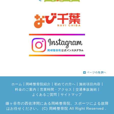
|
|
|
|
ホーム
岡崎整骨院紹介
初めての方へ
施術項目内容
|
|
|
料金のご案内
営業時間・アクセス
交通事故施術
|
よくあるご質問
サイトマップ
鎌ヶ谷市の西佐津間にある岡崎整骨院。スポーツによる故障
はお任せください。
(C) 岡崎整骨院 All Right Reserved．