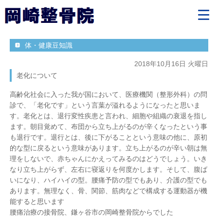
体・健康豆知識
2018年10月16日 火曜日
老化について
高齢化社会に入った我が国において、医療機関（整形外科）の問
診で、「老化です」という言葉が溢れるようになったと思いま
す。老化とは、退行変性疾患と言われ、細胞や組織の衰退を指し
ます。朝目覚めて、布団から立ち上がるのが辛くなったという事
も退行です。退行とは、後に下がることという意味の他に、原初
的な型に戻るという意味があります。立ち上がるのが辛い朝は無
理をしないで、赤ちゃんにかえってみるのはどうでしょう。いき
なり立ち上がらず、左右に寝返りを何度かします。そして、腹ば
いになり、ハイハイの型。腰痛予防の型でもあり、介護の型でも
あります。無理なく、骨、関節、筋肉などで構成する運動器が機
能すると思います
腰痛治療の接骨院、鎌ヶ谷市の岡崎整骨院からでした