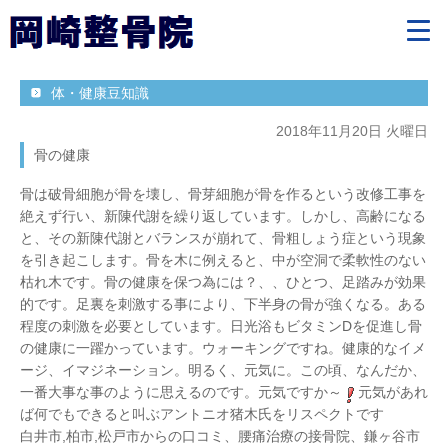
体・健康豆知識
2018年11月20日 火曜日
骨の健康
骨は破骨細胞が骨を壊し、骨芽細胞が骨を作るという改修工事を
絶えず行い、新陳代謝を繰り返しています。しかし、高齢になる
と、その新陳代謝とバランスが崩れて、骨粗しょう症という現象
を引き起こします。骨を木に例えると、中が空洞で柔軟性のない
枯れ木です。骨の健康を保つ為には？、、ひとつ、足踏みが効果
的です。足裏を刺激する事により、下半身の骨が強くなる。ある
程度の刺激を必要としています。日光浴もビタミンDを促進し骨
の健康に一躍かっています。ウォーキングですね。健康的なイメ
ージ、イマジネーション。明るく、元気に。この頃、なんだか、
一番大事な事のように思えるのです。元気ですか～
元気があれ
ば何でもできると叫ぶアントニオ猪木氏をリスペクトです
白井市,柏市,松戸市からの口コミ、腰痛治療の接骨院、鎌ヶ谷市