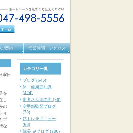
のご案内
営業時間・アクセス
カテゴリ一覧
 日曜日
ブログ (545)
体・健康豆知識
(424)
足を
患者さん達の声 (96)
在し
去の
空手部監督ブログ
(73)
ウォ
筋トレ＠メニュー
もプ
(68)
時な
院長 ＠ブログ (780)