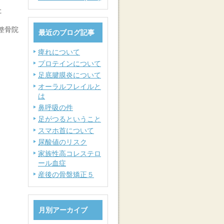
た
整骨院
最近のブログ記事
痺れについて
プロテインについて
足底腱膜炎について
オーラルフレイルと
は
鼻呼吸の件
足がつるということ
スマホ首について
尿酸値のリスク
家族性高コレステロ
ール血症
産後の骨盤矯正５
月別アーカイブ