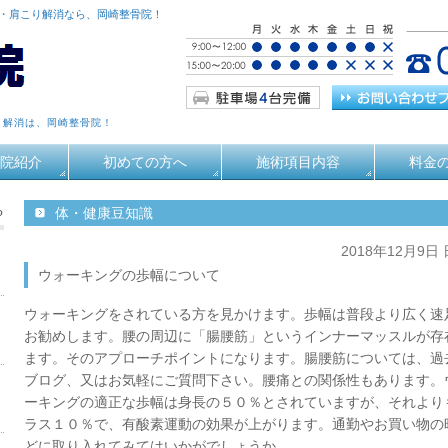
痛・肩こり解消なら、岡崎整骨院！
り解消は、岡崎整骨院！
院紹介
初めての方へ
施術項目内容
料金
る
体・健康豆知識
2018年12月9日
ウォーキングの歩幅について
ウォーキングをされている方を見かけます。歩幅は普段より広く速
お勧めします。腰の周辺に「腸腰筋」というインナーマッスルが存
ます。そのアプローチポイントになります。腸腰筋については、過
ブログ、又はお気軽にご質問下さい。腰痛との関係性もあります。
ーキングの適正な歩幅は身長の５０％とされていますが、それより
ラス１０％で、有酸素運動の効果が上がります。通勤やお買い物の
どに取り入れてみてはいかがでしょうか