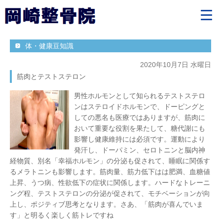
体・健康豆知識
2020年10月7日 水曜日
筋肉とテストステロン
男性ホルモンとして知られるテストステロ
ンはステロイドホルモンで、ドーピングと
しての悪名も医療ではありますが、筋肉に
おいて重要な役割を果たして、糖代謝にも
影響し健康維持には必須です。運動により
発汗し、ドーパミン、セロトニンと脳内神
経物質、別名「幸福ホルモン」の分泌も促されて、睡眠に関係す
るメラトニンも影響します。筋肉量、筋力低下はは肥満、血糖値
上昇、うつ病、性欲低下の症状に関係します。ハードなトレーニ
ング程、テストステロンの分泌が促されて、モチベーションが向
上し、ポジティブ思考となります。さあ、「筋肉が喜んでいま
す」と明るく楽しく筋トレですね