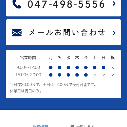
営業時間
月
火
水
木
金
土
日
祝
9:00～12:00
●
●
●
●
●
●
●
×
15:00～20:00
●
●
●
●
●
×
×
×
平日夜20:00まで、土日は12:00まで受付可能です。
休業日は祝日のみ。
新着情報