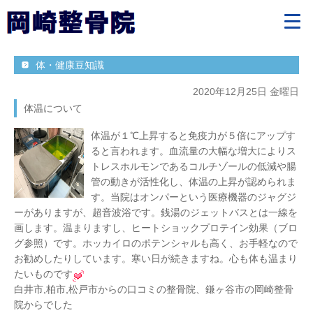
体・健康豆知識
2020年12月25日 金曜日
体温について
体温が１℃上昇すると免疫力が５倍にアップす
ると言われます。血流量の大幅な増大によりス
トレスホルモンであるコルチゾールの低減や腸
管の動きが活性化し、体温の上昇が認められま
す。当院はオンパーという医療機器のジャグジ
ーがありますが、超音波浴です。銭湯のジェットバスとは一線を
画します。温まりますし、ヒートショックプロテイン効果（ブロ
グ参照）です。ホッカイロのポテンシャルも高く、お手軽なので
お勧めしたりしています。寒い日が続きますね。心も体も温まり
たいものです
白井市,柏市,松戸市からの口コミの整骨院、鎌ヶ谷市の岡崎整骨
院からでした