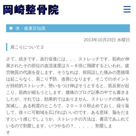
体・健康豆知識
2013年10月23日 水曜日
肩こりについて２
さて、続きです。血行促進には、、、ストレッチです。筋肉が伸
展されたその部位の血流速度は５～６倍に飛躍するといわれ、疲
労物質の代謝を促します。そうなれば、前回話した痛みの悪循環
は起こらなく、肩こり予防、改善になります。そこでのポイント
が持続的ストレッチ。勢いをつけ伸ばそうとすると、筋反射が起
こり、筋肉が縮もうとします。腰痛のブログ記事の中でも書きま
したが、それでは、効果的ではありません。ストレッチの痛みを
加減し、ある程度のところで、２０～３０秒止めておく。繰り返
して、徐々に可動域を広げればいいのです。ある意味、脳をだま
すという感じでしょうか。ストレッチの方法は、書店であふれて
いるので割愛します。いつやるの？、、、、、割愛しま